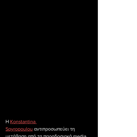
Η 
Konstantina 
Spyropoulou
 αντιπροσωπεύει τη 
μετάβαση από τα παραδοσιακά media 