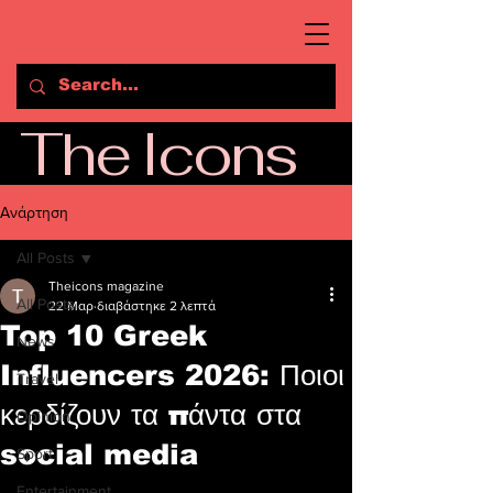
The Icons
Ανάρτηση
All Posts
Theicons magazine
All Posts
22 Μαρ
διαβάστηκε 2 λεπτά
Top 10 Greek
News
Influencers 2026: Ποιοι
Travel
κερδίζουν τα πάντα στα
Opinion
social media
Sport
Entertainment