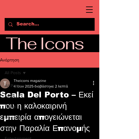
The Icons
Ανάρτηση
All Posts
Theicons magazine
All Posts
4 Ιουν 2025
διαβάστηκε 2 λεπτά
Scala Del Porto – Εκεί
News
που η καλοκαιρινή
Travel
εμπειρία απογειώνεται
Opinion
στην Παραλία Επανομής
Sport
Entertainment