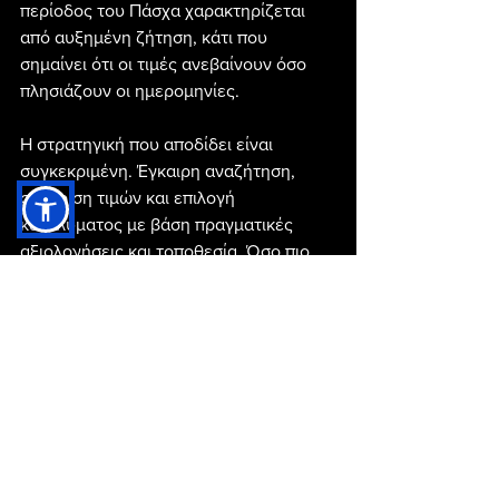
περίοδος του Πάσχα χαρακτηρίζεται 
από αυξημένη ζήτηση, κάτι που 
σημαίνει ότι οι τιμές ανεβαίνουν όσο 
πλησιάζουν οι ημερομηνίες.
Η στρατηγική που αποδίδει είναι 
συγκεκριμένη. Έγκαιρη αναζήτηση, 
σύγκριση τιμών και επιλογή 
καταλύματος με βάση πραγματικές 
αξιολογήσεις και τοποθεσία. Όσο πιο 
νωρίς κινηθείς, τόσο μεγαλύτερη 
ποικιλία επιλογών έχεις και τόσο 
καλύτερη τιμή εξασφαλίζεις.
👉 Ανακάλυψε τώρα διαθέσιμα 
ξενοδοχεία και σύγκρινε τιμές εδώ
https://www.anrdoezrs.net/click-
101511368-15735051