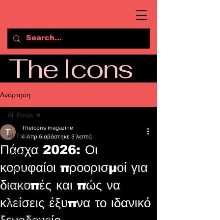
The Icons
Ανάρτηση
All Posts
Theicons magazine
All Posts
4 Απρ
διαβάστηκε 3 λεπτά
Πάσχα 2026: Οι
News
κορυφαίοι προορισμοί για
Travel
διακοπές και πώς να
Opinion
κλείσεις έξυπνα το ιδανικό
Sport
Entertainment