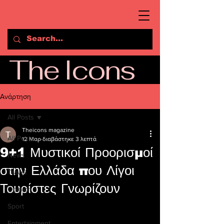
The Icons
Ανάρτηση
All Posts
Theicons magazine
All Posts
12 Μαρ
διαβάστηκε 3 λεπτά
9+1 Μυστικοί Προορισμοί
News
στην Ελλάδα που Λίγοι
Travel
Τουρίστες Γνωρίζουν
Opinion
Sport
Entertainment