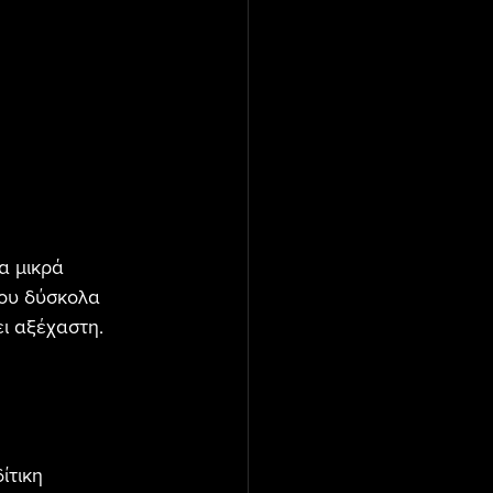
α μικρά 
που δύσκολα 
ει αξέχαστη.
ίτικη 