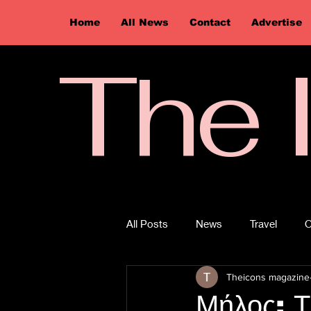
Home
All News
Contact
Advertise
The 
All Posts
News
Travel
O
Theicons magazine
Μήλος: Τ