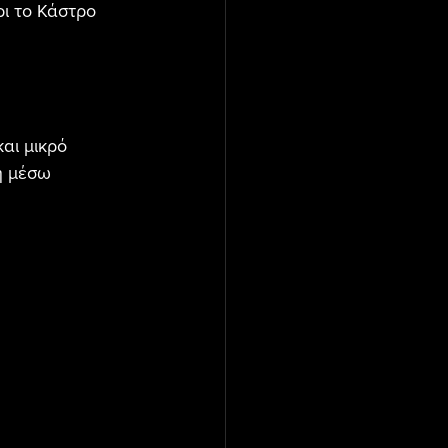
ρι το Κάστρο 
αι μικρό 
η μέσω 