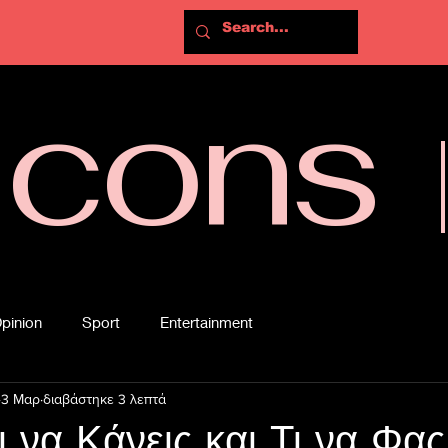
Icons
pinion
Sport
Entertainment
3 Μαρ
διαβάστηκε 3 λεπτά
ι να Κάνεις και Τι να Φας