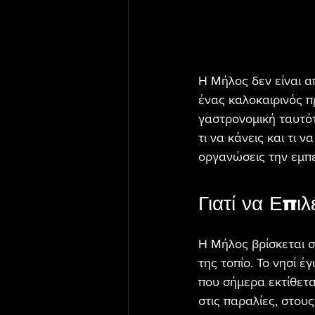
Η Μήλος δεν είναι α
ένας καλοκαιρινός π
γαστρονομική ταυτότ
τι να κάνεις και τι 
οργανώσεις την εμπε
Γιατί να Επι
Η Μήλος βρίσκεται σ
της τοπίο. Το νησί 
που σήμερα εκτίθετα
στις παραλίες, στου