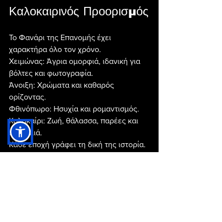
Καλοκαιρινός Προορισμός
Το Φανάρι της Επανομής έχει 
χαρακτήρα όλο τον χρόνο.
Χειμώνας: Άγρια ομορφιά, ιδανική για 
βόλτες και φωτογραφία.
Άνοιξη: Χρώματα και καθαρός 
ορίζοντας.
Φθινόπωρο: Ησυχία και ρομαντισμός.
Καλοκαίρι: Ζωή, θάλασσα, παρέες και 
ανεμελιά.
Κάθε εποχή γράφει τη δική της ιστορία.
Γιατί Πρέπει Να Πας 
Τουλάχιστον Μία Φορά
Γιατί είναι κοντά αλλά νιώθεις μακριά. 
Γιατί είναι απλό αλλά εντυπωσιακό. 