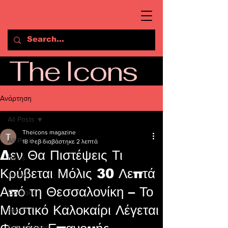
The Icons
Ανάρτηση
All Posts
Theicons magazine
All Posts
18 Φεβ
διαβάστηκε 2 λεπτά
Δεν Θα Πιστέψεις Τι
News
Κρύβεται Μόλις 30 Λεπτά
Travel
Από τη Θεσσαλονίκη – Το
Opinion
Μυστικό Καλοκαίρι Λέγεται
Sport
Entertainment