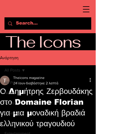
The Icons
Ανάρτηση
All Posts
Theicons magazine
All Posts
24 Ιουν
διαβάστηκε 2 λεπτά
Ο Δημήτρης Ζερβουδάκης
News
στο Domaine Florian
Travel
για μια μοναδική βραδιά
Opinion
ελληνικού τραγουδιού
Sport
Entertainment