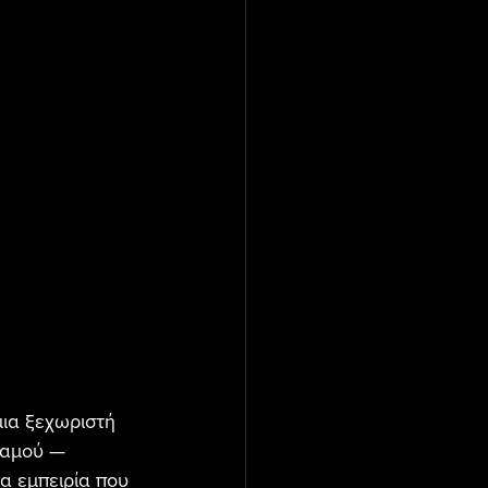
μια ξεχωριστή 
ταμού — 
α εμπειρία που 