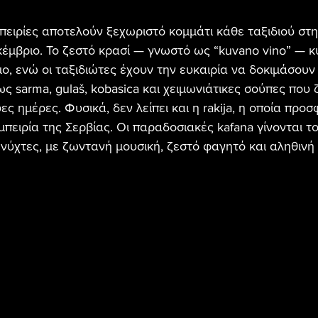
πειρίες αποτελούν ξεχωριστό κομμάτι κάθε ταξιδιού στη
μβριο. Το ζεστό κρασί — γνωστό ως “kuvano vino” — κυ
ο, ενώ οι ταξιδιώτες έχουν την ευκαιρία να δοκιμάσου
ς sarma, gulaš, kobasica και χειμωνιάτικες σούπες που 
ες ημέρες. Φυσικά, δεν λείπει και η rakija, η οποία προσ
μπειρία της Σερβίας. Οι παραδοσιακές kafana γίνονται το
 νύχτες, με ζωντανή μουσική, ζεστό φαγητό και αληθινή