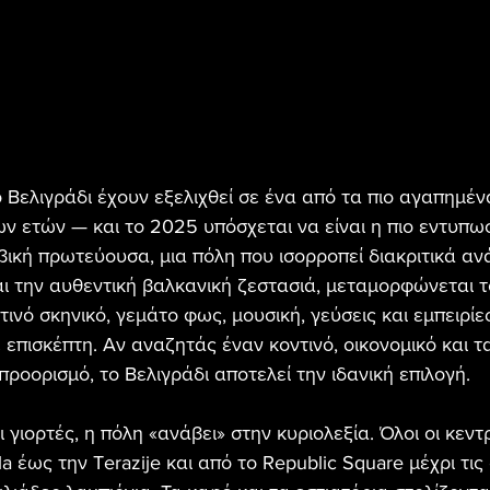
 Βελιγράδι έχουν εξελιχθεί σε ένα από τα πιο αγαπημένα
ων ετών — και το 2025 υπόσχεται να είναι η πιο εντυπω
βική πρωτεύουσα, μια πόλη που ισορροπεί διακριτικά αν
ι την αυθεντική βαλκανική ζεστασιά, μεταμορφώνεται τ
ρτινό σκηνικό, γεμάτο φως, μουσική, γεύσεις και εμπειρίε
επισκέπτη. Αν αναζητάς έναν κοντινό, οικονομικό και 
προορισμό, το Βελιγράδι αποτελεί την ιδανική επιλογή.
γιορτές, η πόλη «ανάβει» στην κυριολεξία. Όλοι οι κεντρ
a έως την Terazije και από το Republic Square μέχρι τις