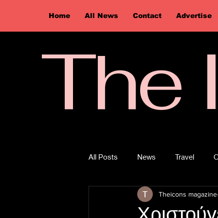
Home
All News
Contact
Advertise
The 
All Posts
News
Travel
O
Theicons magazine
Χριστούγ