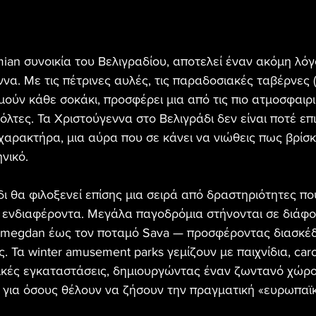
mian συνοικία του Βελιγραδίου, αποτελεί έναν ακόμη λόγ
να. Με τις πέτρινες αυλές, τις παραδοσιακές ταβέρνες (k
ούν κάθε σοκάκι, προσφέρει μια από τις πιο ατμοσφαιρι
όλτες. Τα Χριστούγεννα στο Βελιγράδι δεν είναι ποτέ επ
χαρακτήρα, μια αύρα που σε κάνει να νιώθεις πως βρίσκ
νικό.
δι θα φιλοξενεί επίσης μια σειρά από δραστηριότητες πο
 ενδιαφέροντα. Μεγάλα παγοδρόμια στήνονται σε διάφο
emegdan έως τον ποταμό Sava — προσφέροντας διασκέδ
. Τα winter amusement parks γεμίζουν με παιχνίδια, caro
ικές εγκαταστάσεις, δημιουργώντας έναν ζωντανό χώρο 
ι για όσους θέλουν να ζήσουν την πραγματική «ευρωπαϊ