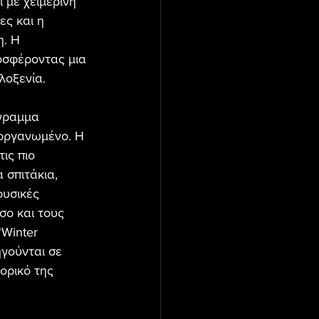
 με χειμερινή 
ς και η 
. Η 
οσφέροντας μια 
λοξενία.
όγραμμα 
 οργανωμένο. Η 
ις πιο 
 σπιτάκια, 
ουσικές 
ο και τους 
Winter 
ηγούνται σε 
ορικό της 