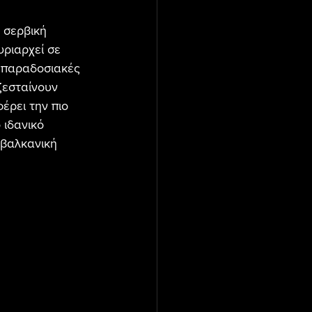
 σερβική 
ριαρχεί σε 
ν παραδοσιακές 
ζεσταίνουν 
φέρει την πιο 
 ιδανικό 
 βαλκανική 