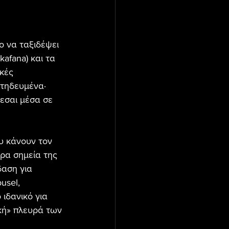
ο να ταξιδέψει 
afana) και τα 
κές 
ιτηδευμένα· 
εσαι μέσα σε 
υ κάνουν τον 
ρα σημεία της 
αση για 
usel, 
ιδανικό για 
κή» πλευρά των 