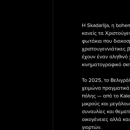
Η Skadarlija, η bohe
κανείς τα Χριστούγεν
φωτάκια που διακοσμ
χριστουγεννιάτικες β
έχουν έναν αληθινό 
κινηματογραφικό σκη
Το 2025, το Βελιγρά
χειμώνα πραγματικά
πόλης — από το Kal
μικρούς και μεγάλους
συναυλίες και θεματ
οικογένειες αλλά κα
γιορτών.