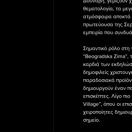
Δούναβη, γεμίζουν χι
θεματολογία, τα μεγ
ατμόσφαιρα αποκτά μ
πρωτεύουσα της Σερ
εμπειρία που συνδυά
Σημαντικό ρόλο στη 
“Beogradska Zima”, 
καρδιά των εκδηλώσε
δημοφιλείς χριστουγ
παραδοσιακά προϊόντ
δημιουργούν έναν πα
επισκέπτες. Λίγο πι
Village”, όπου οι ε
χειροποίητες δημιου
σημείο.