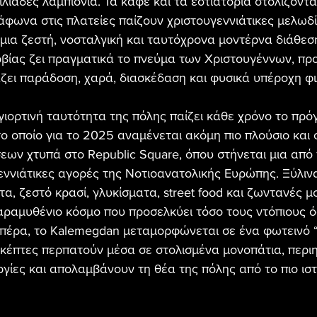
λιάδες λαμπιόνια. Τα καφέ και τα εστιατόρια στολίζονται
άφωνα στις πλατείες παίζουν χριστουγεννιάτικες μελωδίε
ια ζεστή, νοσταλγική και ταυτόχρονα μοντέρνα διάθεση
βίας ζει πραγματικά το πνεύμα των Χριστουγέννων, πρ
ζει παράδοση, χαρά, διασκέδαση και φυσικά υπέροχη φι
γιορτινή ταυτότητα της πόλης παίζει κάθε χρόνο το πρ
το οποίο για το 2025 αναμένεται ακόμη πιο πλούσιο και
ων χτυπά στο Republic Square, όπου στήνεται μια από τ
εννιάτικες αγορές της Νοτιοανατολικής Ευρώπης. Ξύλινα
α, ζεστό κρασί, γλυκίσματα, street food και ζωντανές μ
ραμυθένιο κόσμο που προσελκύει τόσο τους ντόπιους όσ
ο πέρα, το Kalemegdan μεταμορφώνεται σε ένα φωτεινό “
πισκέπτες περπατούν μέσα σε στολισμένα μονοπάτια, περι
ργίες και απολαμβάνουν τη θέα της πόλης από το πιο ιστ