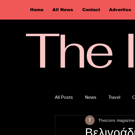
Home
All News
Contact
Advertise
The 
All Posts
News
Travel
O
Theicons magazine
Βελιγράδ