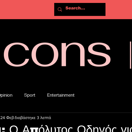
Icons
pinion
Sport
Entertainment
24 Φεβ
διαβάστηκε 3 λεπτά
ι: Ο Απόλυτος Οδηγός γι