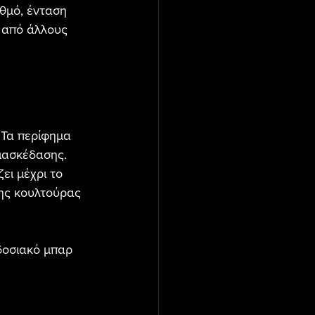
υθμό, ένταση 
ι από άλλους 
 Τα περίφημα 
ιασκέδασης. 
ει μέχρι το 
της κουλτούρας 
αδοσιακό μπαρ 