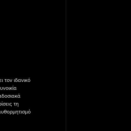
 τον ιδανικό 
υνοικία 
αδοσιακά 
ίσεις τη 
 αυθορμητισμό 