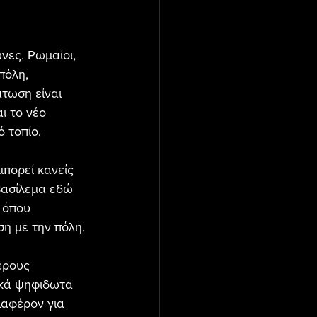
νες. Ρωμαίοι, 
πόλη, 
τωση είναι 
ι το νέο 
 τοπίο.
πορεί κανείς 
βασίλεμα εδώ 
 όπου 
ση με την πόλη.
ερους 
ακά ψηφιδωτά 
ιαφέρον για 