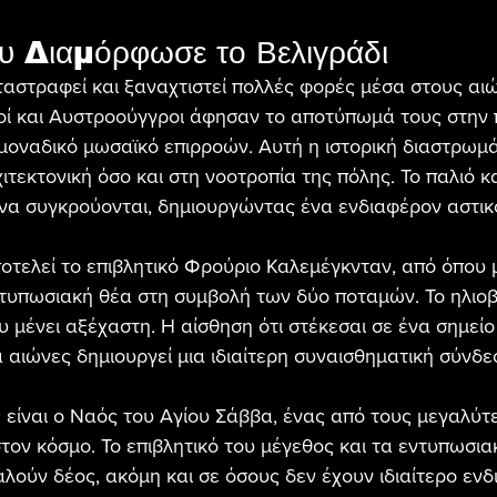
ου Διαμόρφωσε το Βελιγράδι
αταστραφεί και ξαναχτιστεί πολλές φορές μέσα στους αιώ
οί και Αυστροούγγροι άφησαν το αποτύπωμά τους στην 
οναδικό μωσαϊκό επιρροών. Αυτή η ιστορική διαστρωμά
τεκτονική όσο και στη νοοτροπία της πόλης. Το παλιό κα
α συγκρούονται, δημιουργώντας ένα ενδιαφέρον αστικό
τελεί το επιβλητικό Φρούριο Καλεμέγκνταν, από όπου μ
ντυπωσιακή θέα στη συμβολή των δύο ποταμών. Το ηλιο
ου μένει αξέχαστη. Η αίσθηση ότι στέκεσαι σε ένα σημείο
α αιώνες δημιουργεί μια ιδιαίτερη συναισθηματική σύνδε
 είναι ο Ναός του Αγίου Σάββα, ένας από τους μεγαλύτ
ον κόσμο. Το επιβλητικό του μέγεθος και τα εντυπωσι
λούν δέος, ακόμη και σε όσους δεν έχουν ιδιαίτερο ενδ