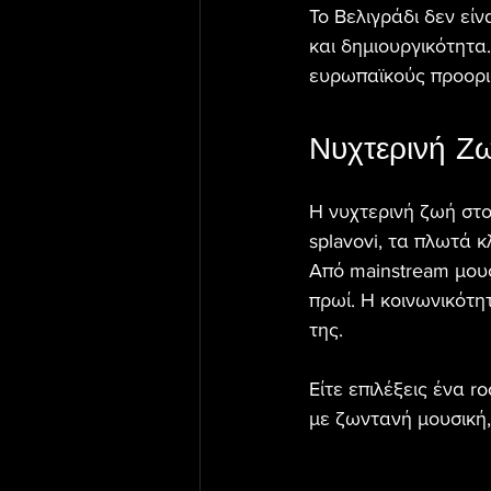
Το Βελιγράδι δεν είν
και δημιουργικότητα
ευρωπαϊκούς προορι
Νυχτερινή Ζω
Η νυχτερινή ζωή στο
splavovi, τα πλωτά 
Από mainstream μουσι
πρωί. Η κοινωνικότη
της.
Είτε επιλέξεις ένα r
με ζωντανή μουσική, 