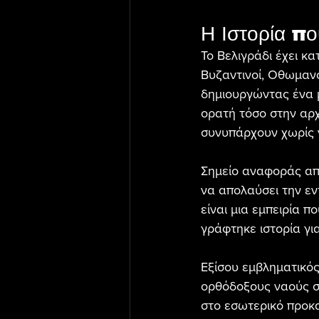
Η Ιστορία π
Το Βελιγράδι έχει κ
Βυζαντινοί, Οθωμαν
δημιουργώντας ένα μ
ορατή τόσο στην αρχι
συνυπάρχουν χωρίς ν
Σημείο αναφοράς απο
να απολαύσει την ε
είναι μια εμπειρία π
γράφτηκε ιστορία γι
Εξίσου εμβληματικός
ορθόδοξους ναούς στ
στο εσωτερικό προκα