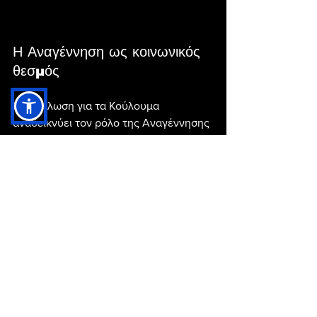
Η Αναγέννηση ως κοινωνικός 
θεσμός
Η εκδήλωση για τα Κούλουμα 
αναδεικνύει τον ρόλο της Αναγέννησης 
Επανομής πέρα από τα αθλητικά όρια. 
Με δράσεις που ενισχύουν την τοπική 
ταυτότητα και ενεργοποιούν την 
κοινωνία, ο σύλλογος επενδύει στη 
δημιουργία εμπειριών που μένουν. Δεν 
πρόκειται απλώς για μια γιορτή, αλλά 
για μια στρατηγική ενδυνάμωσης της 
κοινότητας.
Η Καθαρή Δευτέρα, λοιπόν, στην 
Επανομή δεν είναι μόνο μια παράδοση 