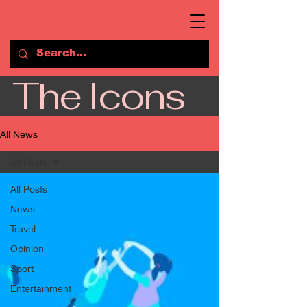
The Icons
All News
All Posts
All Posts
News
Travel
Opinion
Sport
Entertainment