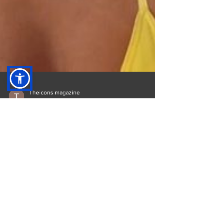
Theicons magazine
21 Αυγ 2022
διαβάστηκε 1 λεπτά
Ιωάννα Τούνη: Έξαλλη
με τους "ξερόλες του
Instagram" που της
είπαν να μην τρώει