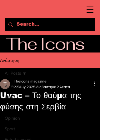
The Icons
Ανάρτηση
All Posts
Theicons magazine
All Posts
22 Αυγ 2025
διαβάστηκε 2 λεπτά
Uvac – Το θαύμα της
News
φύσης στη Σερβία
Travel
Opinion
Sport
Entertainment