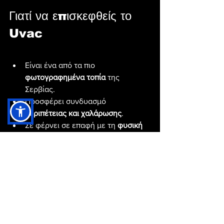
Γιατί να επισκεφθείς το 
Uvac
Είναι ένα από τα πιο 
φωτογραφημένα τοπία
 της 
Σερβίας.
Προσφέρει συνδυασμό 
περιπέτειας και χαλάρωσης
.
Σε φέρνει σε επαφή με τη 
φυσική 
και πολιτιστική κληρονομιά
 της 
χώρας.
Είναι μια εμπειρία που δεν μοιάζει 
με καμία άλλη στην Ευρώπη.
Συμπέρασμα