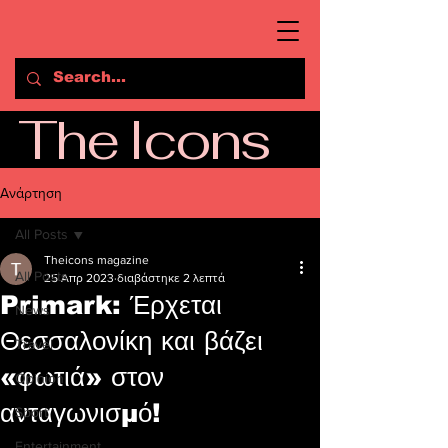
The Icons
Ανάρτηση
All Posts
Theicons magazine
All Posts
25 Απρ 2023
διαβάστηκε 2 λεπτά
Primark: Έρχεται
News
Θεσσαλονίκη και βάζει
Travel
«φωτιά» στον
Opinion
ανταγωνισμό!
Sport
Entertainment