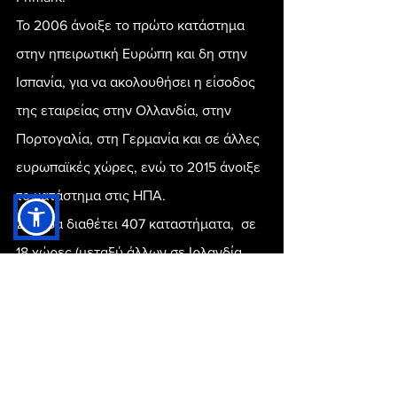
Το 2006 άνοιξε το πρώτο κατάστημα 
στην ηπειρωτική Ευρώπη και δη στην 
Ισπανία, για να ακολουθήσει η είσοδος 
της εταιρείας στην Ολλανδία, στην 
Πορτογαλία, στη Γερμανία και σε άλλες 
ευρωπαϊκές χώρες, ενώ το 2015 άνοιξε 
το κατάστημα στις ΗΠΑ.
Σήμερα διαθέτει 407 καταστήματα,  σε 
18 χώρες (μεταξύ άλλων σε Ιρλανδία, 
Ηνωμένο Βασίλειο, Ισπανία, 
Πορτογαλία, Γερμανία, Ολλανδία, 
Βέλγιο, Γαλλία, Ιταλία, ΗΠΑ), ενώ 
απασχολεί 71.000 εργαζόμενους. Το 
μεγαλύτερο κατάστημα της αλυσίδας 