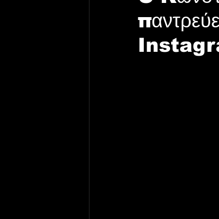
παντρεύε
Instag