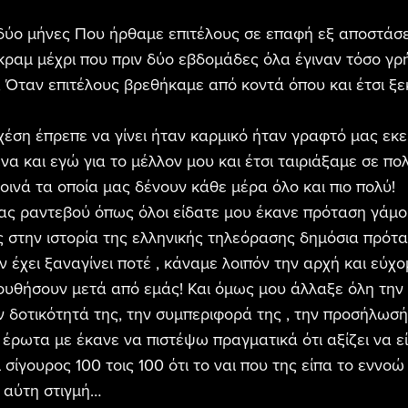
δύο μήνες Που ήρθαμε επιτέλους σε επαφή εξ αποστάσε
κραμ μέχρι που πριν δύο εβδομάδες όλα έγιναν τόσο γρ
Όταν επιτέλους βρεθήκαμε από κοντά όπου και έτσι ξεκ
έση έπρεπε να γίνει ήταν καρμικό ήταν γραφτό μας εκεί
να και εγώ για το μέλλον μου και έτσι ταιριάξαμε σε π
οινά τα οποία μας δένουν κάθε μέρα όλο και πιο πολύ!
ας ραντεβού όπως όλοι είδατε μου έκανε πρόταση γάμο
 στην ιστορία της ελληνικής τηλεόρασης δημόσια πρότ
 έχει ξαναγίνει ποτέ , κάναμε λοιπόν την αρχή και εύχομ
ουθήσουν μετά από εμάς! Και όμως μου άλλαξε όλη την
ν δοτικότητά της, την συμπεριφορά της , την προσήλωσή
 έρωτα με έκανε να πιστέψω πραγματικά ότι αξίζει να εί
 σίγουρος 100 τοις 100 ότι το ναι που της είπα το εννοώ 
 αύτη στιγμή…