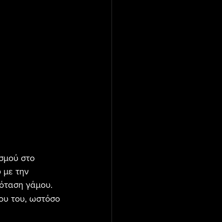
σμού στο 
 με την 
ρόταση γάμου.
ου του, ωστόσο 