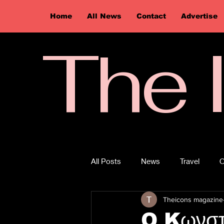
Home
All News
Contact
Advertise
The 
All Posts
News
Travel
O
Theicons magazine
O Kωνστ