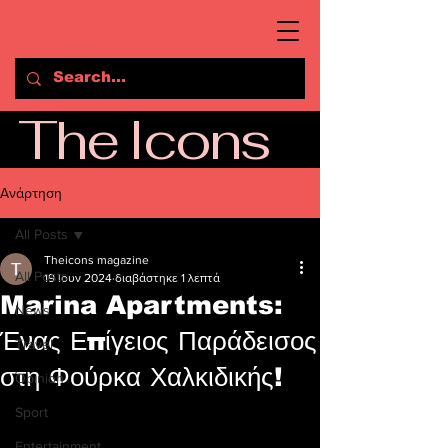
The Icons
Ανάρτηση
All Posts
Theicons magazine
All Posts
19 Ιουν 2024
διαβάστηκε 1 λεπτά
Marina Apartments:
News
Ένας Επίγειος Παράδεισος
Travel
στη Φούρκα Χαλκιδικής!
Opinion
Sport
Entertainment