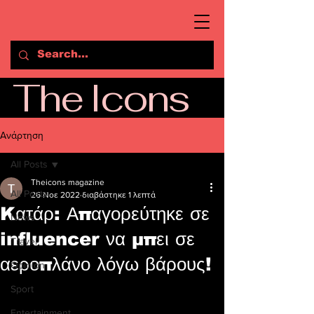
The Icons
Ανάρτηση
All Posts
Theicons magazine
All Posts
26 Νοε 2022
διαβάστηκε 1 λεπτά
Kατάρ: Απαγορεύτηκε σε
News
influencer να μπει σε
Travel
αεροπλάνο λόγω βάρους!
Opinion
Sport
Entertainment