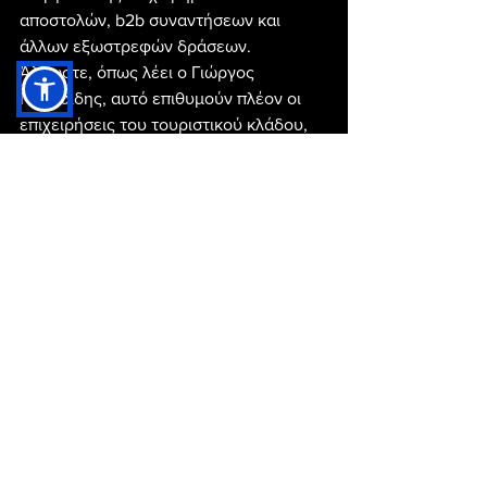
αποστολών, b2b συναντήσεων και 
άλλων εξωστρεφών δράσεων. 
Άλλωστε, όπως λέει ο Γιώργος 
Παλησίδης, αυτό επιθυμούν πλέον οι 
επιχειρήσεις του τουριστικού κλάδου, 
αλλά και οι φορείς.   
ΓΑΣΤΡΟΝΟΜΙΑ
GeoGastronomy
Γιώργος Παλησίδης
News
Travel
Entertainment
Εμφάνιση όλων
Πρόσφατες αναρτήσεις