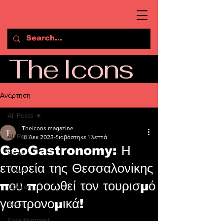
The Icons
Ανάρτηση
All Posts
Theicons magazine
All Posts
10 Δεκ 2023
διαβάστηκε 1 λεπτά
GeoGastronomy: Η
News
εταιρεία της Θεσσαλονίκης
Travel
που προωθεί τον τουρισμό
Opinion
γαστρονομικά!
Sport
Entertainment