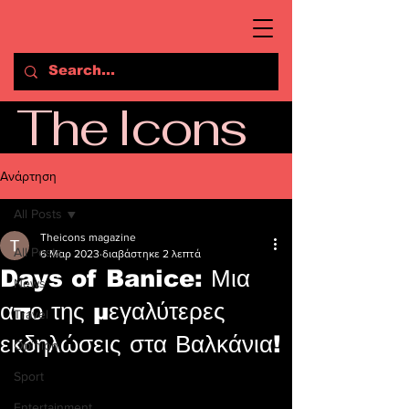
The Icons
Ανάρτηση
All Posts
Theicons magazine
All Posts
6 Μαρ 2023
διαβάστηκε 2 λεπτά
Days of Banice: Μια
News
απο της μεγαλύτερες
Travel
εκδηλώσεις στα Βαλκάνια!
Opinion
Sport
Entertainment