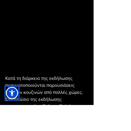
Κατά τη διάρκεια της εκδήλωσης 
πραγματοποιούνται παρουσιάσεις 
διεθνών κουζινών από πολλές χώρες. 
Στο πλαίσιο της εκδήλωσης 
πραγματοποιείται Έκθεση Παλιάς και 
Καλλιτεχνικής Χειροτεχνίας, όπου πάνω 
από 100 καλλιτέχνες στα περίπτερα 
τους από όλη τη Σερβία παρουσιάζουν 