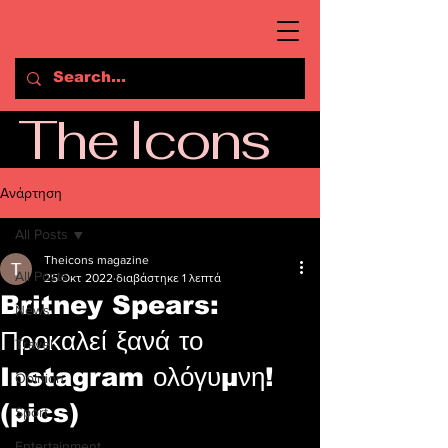
The Icons
Ανάρτηση
All Posts
Theicons magazine
All Posts
25 Οκτ 2022
διαβάστηκε 1 λεπτά
Britney Spears:
News
Προκαλεί ξανά το
Travel
Instagram ολόγυμνη!
Opinion
(pics)
Sport
Entertainment