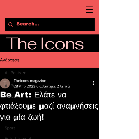
The Icons
Ανάρτηση
All Posts
Theicons magazine
All Posts
28 Απρ 2023
διαβάστηκε 2 λεπτά
Be Art: Ελάτε να
News
φτιάξουμε μαζί αναμνήσεις
Travel
για μία ζωή!
Opinion
Sport
Entertainment