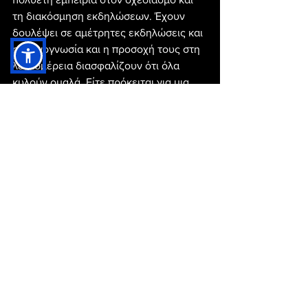
τη διακόσμηση εκδηλώσεων. Έχουν 
δουλέψει σε αμέτρητες εκδηλώσεις και 
η τεχνογνωσία και η προσοχή τους στη 
λεπτομέρεια διασφαλίζουν ότι όλα 
κυλούν ομαλά. Είτε πρόκειται για μια 
μικρή και οικεία συγκέντρωση είτε για 
μια μεγάλη γιορτή, το BEART έχει τις 
δεξιότητες και τη δημιουργικότητα για 
να το κάνει αξέχαστο.
Τέλος, το BEART είναι ο κορυφαίος 
διοργανωτής εκδηλώσεων για τη 
διακόσμηση και τον προγραμματισμό 
γάμων, βαπτίσεων και παιδικών πάρτι. 
Παρέχουν εξατομικευμένες υπηρεσίες, 
προσοχή στη λεπτομέρεια και μια σειρά 
από πακέτα που καλύπτουν 
διαφορετικούς προϋπολογισμούς. Με 