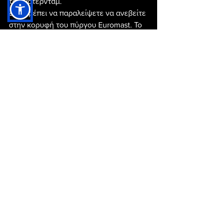
του Ρότερνταμ.
Δεν πρέπει να παραλείψετε να ανεβείτε 
στην κορυφή του πύργου Euromast. Το 
σχήμα του θυμίζει κατάρτι από πλοίο. 
Λογικό, αν σκεφτούμε ότι βρίσκεται 
στην πόλη με το μεγαλύτερο λιμάνι 
στην Ευρώπη. Μπορείτε να ανεβείτε 96 
μέτρα ύψους και να θαυμάσετε την 
επιβλητική ομορφιά της πόλης.
Γενικότερα, το Ρότερνταμ είναι μια 
εξαιρετική επιλογή για τη μέρα της 
Πρωτομαγιάς. Ολόκληρη η Ολλανδία, 
φημίζεται για τα λουλούδια που 
διαθέτει (ειδικά για τις τουλίπες). 
Φανταστείτε τα Πρωτομαγιάτικα 
στεφάνια που μπορείτε να φτιάξετε. 
Ονειρικά!