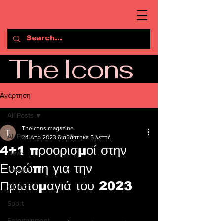
The Icons
Ανάρτηση
All Posts
Theicons magazine
All Posts
24 Απρ 2023
διαβάστηκε 5 λεπτά
4+1 προορισμοί στην
News
Ευρώπη για την
Travel
Πρωτομαγιά του 2023
Opinion
Sport
Entertainment