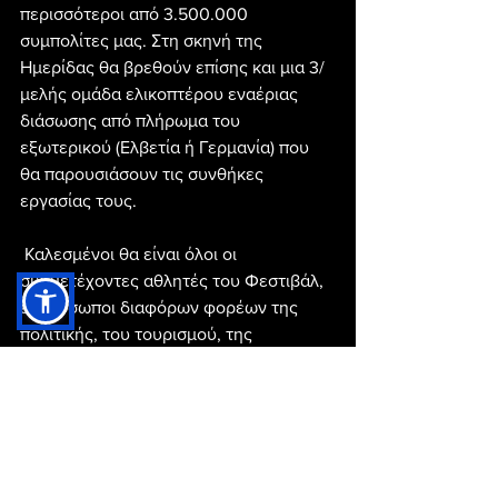
περισσότεροι από 3.500.000 
συμπολίτες μας. Στη σκηνή της 
Ημερίδας θα βρεθούν επίσης και μια 3/
μελής ομάδα ελικοπτέρου εναέριας 
διάσωσης από πλήρωμα του 
εξωτερικού (Ελβετία ή Γερμανία) που 
θα παρουσιάσουν τις συνθήκες 
εργασίας τους.
 Καλεσμένοι θα είναι όλοι οι 
συμμετέχοντες αθλητές του Φεστιβάλ, 
εκπρόσωποι διαφόρων φορέων της 
πολιτικής, του τουρισμού, της 
νοσοκομειακής περίθαλψης, 
επαγγελματίες και εθελοντές 
διασώστες, εκπρόσωποι της τοπικής 
κοινωνίας και άνθρωποι που 
ενδιαφέρονται να προχωρήσουν σε 
υλοποίηση οι προτάσεις του 