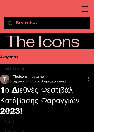
The Icons
Ανάρτηση
All Posts
Theicons magazine
All Posts
20 Απρ 2023
διαβάστηκε 2 λεπτά
1ο Διεθνές Φεστιβάλ
News
Κατάβασης Φαραγγιών
Travel
2023!
Opinion
Sport
Entertainment