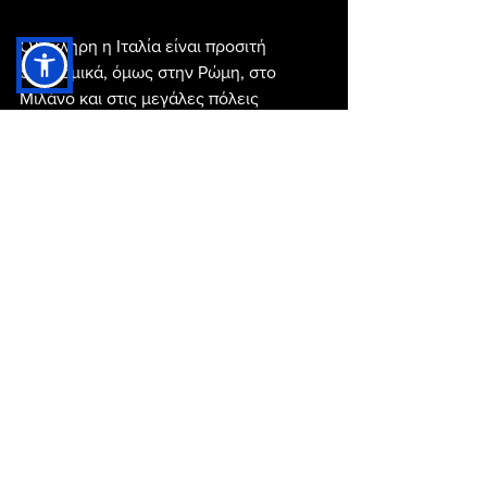
Ολόκληρη η Ιταλία είναι προσιτή 
οικονομικά, όμως στην Ρώμη, στο 
Μιλάνο και στις μεγάλες πόλεις 
γενικότερα, υπάρχει περίπτωση να 
δυσκολευτείς να ανταπεξέλθεις. 
Ωστόσο αυτό δεν θα ισχύσει στο μικρό 
και κουκλίστικο 
Παλέρμο
, την 
μεγαλύτερη πόλη της Σικελίας
.
Πετρόχτιστα δρομάκια, μπαρόκ 
ατμόσφαιρα, μεσαιωνικά κτίρια, 
μουσεία και μπαράκια για να βιώσεις τη 
διασκέδαση της πόλης στο έπακρο. Στο 
Παλέρμο θα φας καλά με λιγότερο από 
10 ευρώ το άτομο, ενώ ο καφές σου θα 
κοστίσει περίπου €1,50.