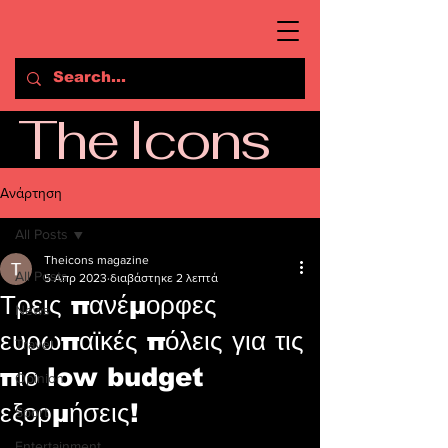
The Icons
Ανάρτηση
All Posts
Theicons magazine
All Posts
5 Απρ 2023
διαβάστηκε 2 λεπτά
Τρεις πανέμορφες
News
ευρωπαϊκές πόλεις για τις
Travel
πιο low budget
Opinion
εξορμήσεις!
Sport
Entertainment