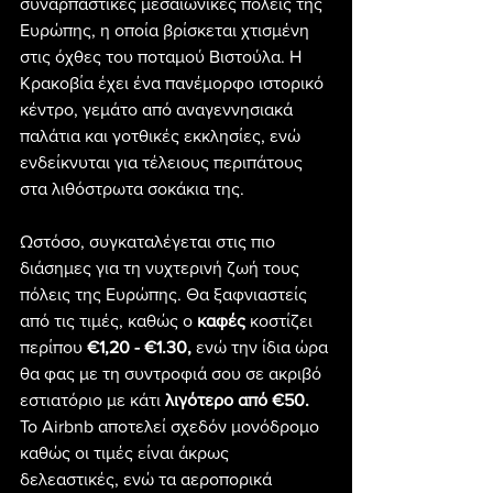
συναρπαστικές μεσαιωνικές πόλεις της 
Ευρώπης, η οποία βρίσκεται χτισμένη 
στις όχθες του ποταμού Βιστούλα. Η 
Κρακοβία έχει ένα πανέμορφο ιστορικό 
κέντρο, γεμάτο από αναγεννησιακά 
παλάτια και γοτθικές εκκλησίες, ενώ 
ενδείκνυται για τέλειους περιπάτους 
στα λιθόστρωτα σοκάκια της.
Ωστόσο, συγκαταλέγεται στις πιο 
διάσημες για τη νυχτερινή ζωή τους 
πόλεις της Ευρώπης. Θα ξαφνιαστείς 
από τις τιμές, καθώς ο 
καφές
 κοστίζει 
περίπου
 €1,20 - €1.30,
 ενώ την ίδια ώρα 
θα φας με τη συντροφιά σου σε ακριβό 
εστιατόριο με κάτι 
λιγότερο από €50.
Το Airbnb αποτελεί σχεδόν μονόδρομο 
καθώς οι τιμές είναι άκρως 
δελεαστικές, ενώ τα αεροπορικά 