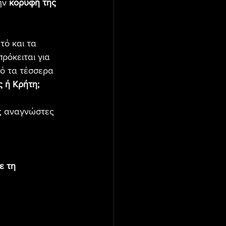
ην 
κορυφή της 
τό και τα 
ρόκειται για 
πό τα τέσσερα 
 ή Κρήτη;
υς αναγνώστες 
ε τη 