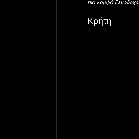
πια κομψά ξενοδοχε
Κρήτη