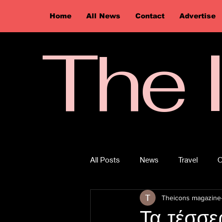
Home
All News
Contact
Advertise
The 
All Posts
News
Travel
O
Theicons magazine
Τα τέσσε