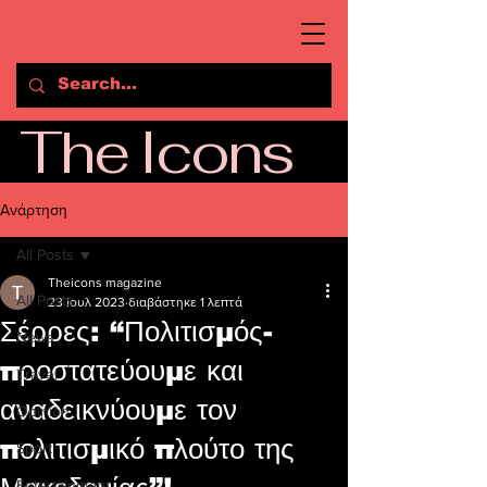
The Icons
Ανάρτηση
All Posts
Theicons magazine
All Posts
23 Ιουλ 2023
διαβάστηκε 1 λεπτά
Σέρρες: “Πολιτισμός-
News
προστατεύουμε και
Travel
αναδεικνύουμε τον
Opinion
πολιτισμικό πλούτο της
Sport
Entertainment