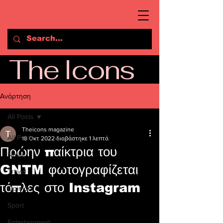
The Icons
Ανάρτηση
All Posts
Theicons magazine
All Posts
18 Οκτ 2022
διαβάστηκε 1 λεπτά
Πρώην παίκτρια του
News
GNTM φωτογραφίζεται
Travel
τόπλες στο Instagram
Opinion
Sport
Entertainment