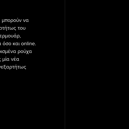
α μπορούν να 
ρτήτως του 
ερμουάρ, 
όσο και online.
ρισμένα ρούχα 
 μία νέα 
νεξαρτήτως 