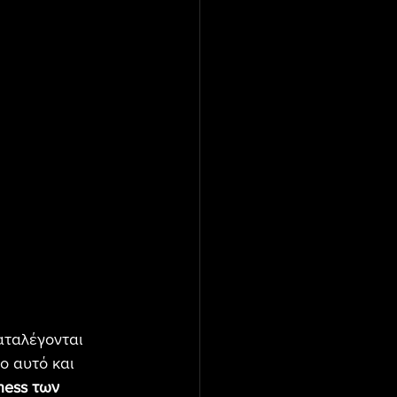
αταλέγονται 
ιο αυτό και 
ness των 