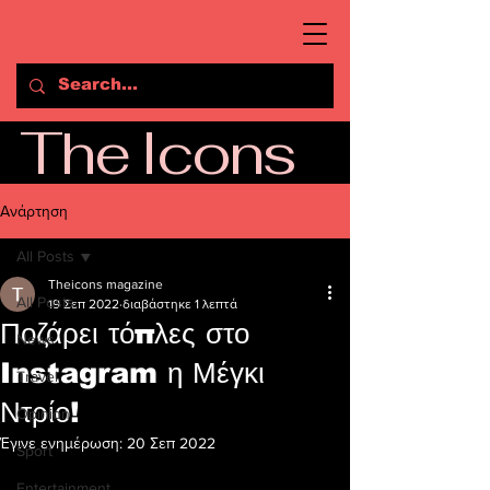
The Icons
Ανάρτηση
All Posts
Theicons magazine
All Posts
19 Σεπ 2022
διαβάστηκε 1 λεπτά
Ποζάρει τόπλες στο
News
Instagram η Μέγκι
Travel
Ντρίο!
Opinion
Έγινε ενημέρωση:
20 Σεπ 2022
Sport
Entertainment