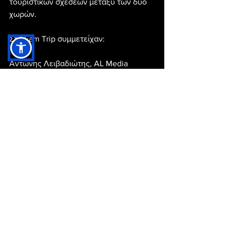
τουριστικών σχέσεων μεταξύ των δύο 
χωρών.
Στο Fam Trip συμμετείχαν: 
Αντώνης Λειβαδιώτης, AL Media
Χρυσούλα Καισαρλη, Intermodal Air
Φωτεινή Γκερασιμενκο, People Of The 
World
Γιούλη Βλάχου, Cosmorama
Λίτσα Βασιλείου, Signature Travel
Παναγιώτης Παγωνίδης, Open Ways 
events & Travel
Κατερίνα Σουτο, Heraklio Travel
Κατερίνα Οικονομοπουλου, Aktina 
Travel Group
Αργυρώ Τόλιου, Manessis Travel