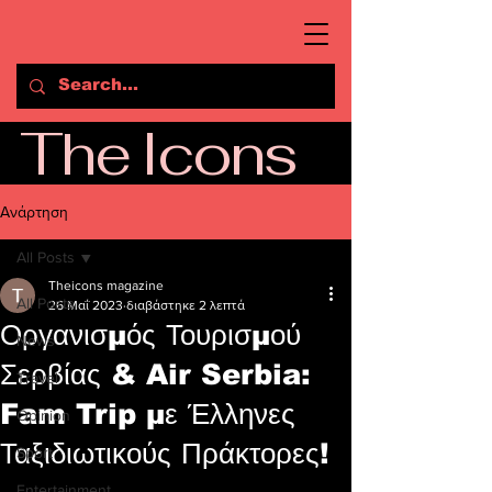
The Icons
Ανάρτηση
All Posts
Theicons magazine
All Posts
26 Μαΐ 2023
διαβάστηκε 2 λεπτά
Οργανισμός Τουρισμού
News
Σερβίας & Air Serbia:
Travel
Fam Trip με Έλληνες
Opinion
Ταξιδιωτικούς Πράκτορες!
Sport
Entertainment