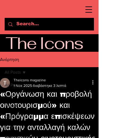
The Icons
Ανάρτηση
All Posts
Theicons magazine
All Posts
1 Νοε 2025
διαβάστηκε 3 λεπτά
«Οργάνωση και προβολή
News
οινοτουρισμού» και
Travel
«Πρόγραμμα επισκέψεων
Opinion
για την ανταλλαγή καλών
Sport
Entertainment