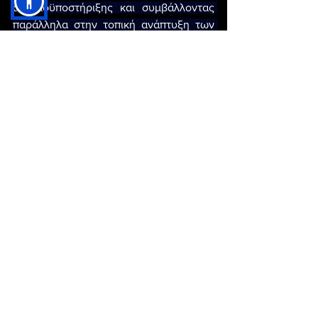
αλληλοϋποστήριξης και συμβάλλοντας 
παράλληλα στην τοπική ανάπτυξη των 
περιοχών που συμμετέχουν στη 
συνεργασία.
Οι δυο ενέργειες πραγματοποιούνται 
στο πλαίσιο του διατοπικού σχεδίου 
συνεργασίας «ΟΡΓΑΝΩΣΗ ΚΑΙ 
ΠΡΟΒΟΛΗ ΟΙΝΟΤΟΥΡΙΣΜΟΥ», που 
υλοποιείται στο πλαίσιο του Υπομέτρου 
19.3 CLLD/LEADER, του Προγράμματος 
Αγροτικής Ανάπτυξης (ΠΑΑ) 2014-2020 
και συγχρηματοδοτείται από το 
Ευρωπαϊκό Γεωργικό Ταμείο Αγροτικής 
Ανάπτυξης και το Υπουργείο Αγροτικής 
Ανάπτυξης και Τροφίμων.