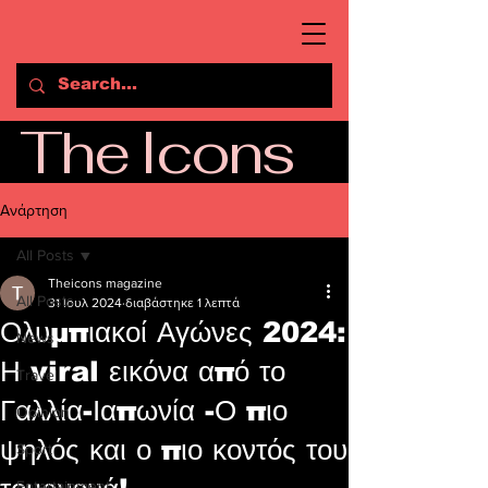
The Icons
Ανάρτηση
All Posts
Theicons magazine
All Posts
31 Ιουλ 2024
διαβάστηκε 1 λεπτά
Ολυμπιακοί Αγώνες 2024:
News
Η viral εικόνα από το
Travel
Γαλλία-Ιαπωνία -Ο πιο
Opinion
ψηλός και ο πιο κοντός του
Sport
Entertainment