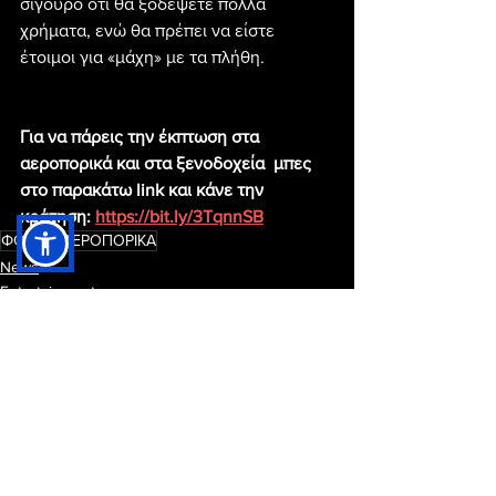
σίγουρο ότι θα ξοδέψετε πολλά 
χρήματα, ενώ θα πρέπει να είστε 
έτοιμοι για «μάχη» με τα πλήθη.
Για να πάρεις την έκπτωση στα 
αεροπορικά και στα ξενοδοχεία  μπες 
στο παρακάτω link και κάνε την 
κράτηση: 
https://bit.ly/3TqnnSB
ΦΘΗΝΑ ΑΕΡΟΠΟΡΙΚΑ
News
Entertainment
Εμφάνιση όλων
Πρόσφατες αναρτήσεις