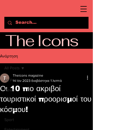
The Icons
Ανάρτηση
All Posts
Theicons magazine
All Posts
14 Ιαν 2023
διαβάστηκε 1 λεπτά
Οι 10 πιο ακριβοί
News
τουριστικοί προορισμοί του
Travel
κόσμου!
Opinion
Sport
Entertainment