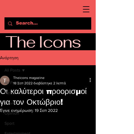
The Icons
Ανάρτηση
All Posts
Theicons magazine
All Posts
18 Σεπ 2022
διαβάστηκε 2 λεπτά
Οι καλύτεροι προορισμοί
News
για τον Οκτώβριο!
Travel
Έγινε ενημέρωση:
19 Σεπ 2022
Opinion
Sport
Entertainment