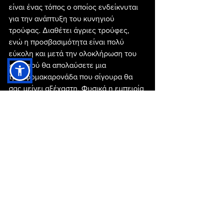
είναι ένας τόπος ο οποίος ενδείκνυται 
για την ανάπτυξη του κυνηγιού 
τρούφας. Διαθέτει άγριες τρούφες, 
ενώ η προσβασιμότητα είναι πολύ 
εύκολη και μετά την ολοκλήρωση του 
κυνηγιού θα απολαύσετε μια 
τρουφομακαρονάδα που σίγουρα θα 
σας μείνει αξέχαστη. Φυσικά η εμπειρία 
περιλαμβάνει εκμάθηση των 
μανιταριών και γευσιγνωσία αυτών 
αλλά και επίσκεψη στο Μουσείο 
μανιταριών, το οποίο είναι ένα από τα 
ελάχιστα αυτού του είδους στην 
Ευρώπη.