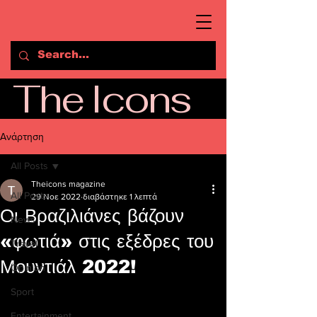
The Icons
Ανάρτηση
All Posts
Theicons magazine
All Posts
29 Νοε 2022
διαβάστηκε 1 λεπτά
Οι Βραζιλιάνες βάζουν
News
«φωτιά» στις εξέδρες του
Travel
Μουντιάλ 2022!
Opinion
Sport
Entertainment