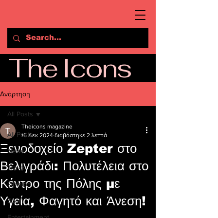
The Icons
Ανάρτηση
All Posts
Theicons magazine
All Posts
16 Δεκ 2024
διαβάστηκε 2 λεπτά
Ξενοδοχείο Zepter στο
News
Βελιγράδι: Πολυτέλεια στο
Travel
Κέντρο της Πόλης με
Opinion
Υγεία, Φαγητό και Άνεση!
Sport
Entertainment