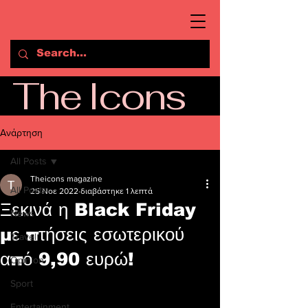
The Icons
Ανάρτηση
All Posts
Theicons magazine
All Posts
25 Νοε 2022
διαβάστηκε 1 λεπτά
Ξεκινά η Black Friday
News
με πτήσεις εσωτερικού
Travel
από 9,90 ευρώ!
Opinion
Sport
Entertainment