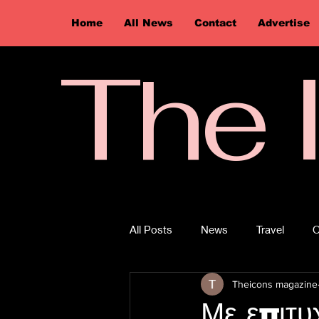
Home
All News
Contact
Advertise
The 
All Posts
News
Travel
O
Theicons magazine
Με επιτυ