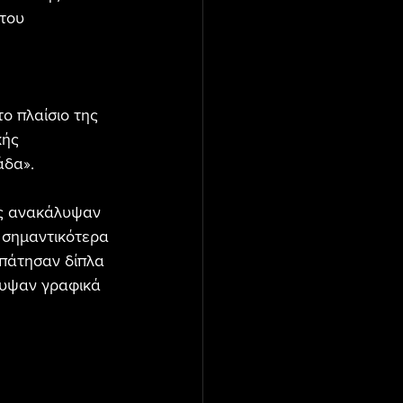
του 
ο πλαίσιο της 
κής 
δα». 
ας ανακάλυψαν 
 σημαντικότερα 
ρπάτησαν δίπλα 
λυψαν γραφικά 