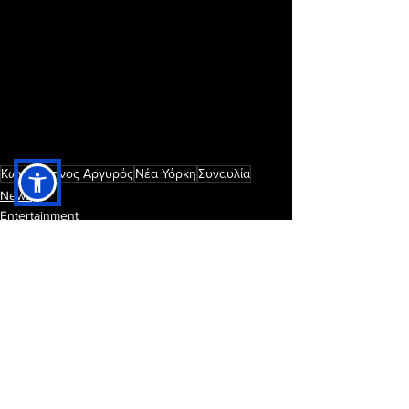
Κωνσταντίνος Αργυρός
Νέα Υόρκη
Συναυλία
News
Entertainment
Εμφάνιση όλων
Πρόσφατες αναρτήσεις