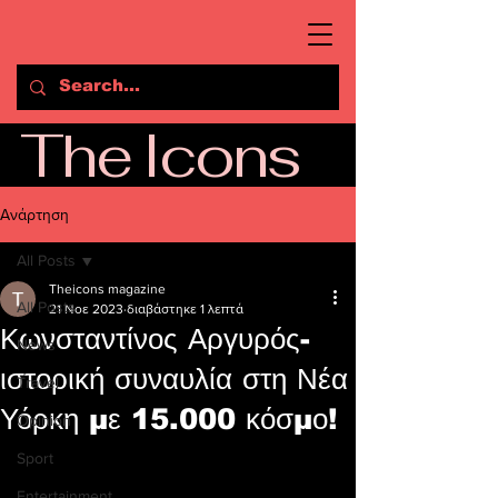
The Icons
Ανάρτηση
All Posts
Theicons magazine
All Posts
21 Νοε 2023
διαβάστηκε 1 λεπτά
Κωνσταντίνος Αργυρός-
News
ιστορική συναυλία στη Νέα
Travel
Υόρκη με 15.000 κόσμο!
Opinion
Sport
Entertainment