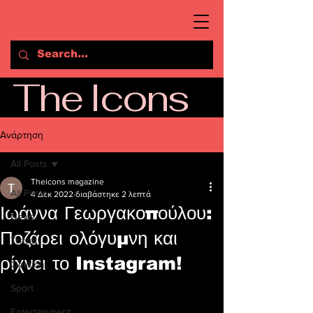
The Icons
Ανάρτηση
All Posts
Theicons magazine
All Posts
4 Δεκ 2022
διαβάστηκε 2 λεπτά
Ιωάννα Γεωργακοπούλου:
News
Ποζάρει ολόγυμνη και
Travel
ρίχνει το Instagram!
Opinion
Sport
Entertainment