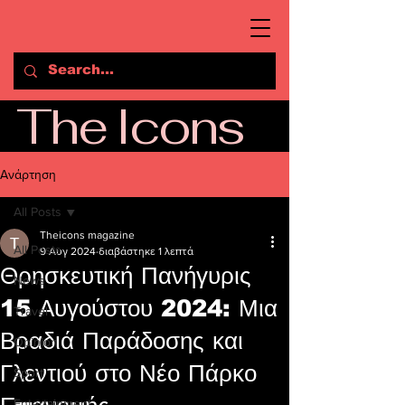
The Icons
Ανάρτηση
All Posts
Theicons magazine
All Posts
9 Αυγ 2024
διαβάστηκε 1 λεπτά
Θρησκευτική Πανήγυρις
News
15 Αυγούστου 2024: Μια
Travel
Βραδιά Παράδοσης και
Opinion
Γλεντιού στο Νέο Πάρκο
Sport
Entertainment