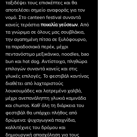
ταξιδέψει τους επισκέπτες και θα 
αποτελέσει σημείο αναφοράς για τον 
νομό. Στο canteen festival συναντά 
κανείς τεράστια 
ποικιλία γεύσεων
. Από 
τα γνώριμα σε όλους μας σουβλάκια, 
την αγαπημένη πίτσα σε ξυλόφουρνο, 
τα παραδοσιακά περέκ, μέχρι 
πεντανόστιμο μεξικάνικο, noodles, bao 
bun και hot dog. Αντίστοιχα, πληθώρα 
επιλογών συναντά κανείς και στις 
γλυκές επιλογές. Το φεστιβάλ καντίνας 
διαθέτει από λαχταριστούς 
λουκουμάδες και λατρεμένο χαλβά, 
μέχρι ανεπανάληπτη γλυκιά καμινάδα 
και churros. Καθ΄ όλη τη διάρκεια του 
φεστιβάλ θα υπάρχει πλήθος από 
δρώμενα: ψυχαγωγικά παιχνίδια, 
καλλιτέχνες του δρόμου και 
δημιουργική απασχόληση για τους 