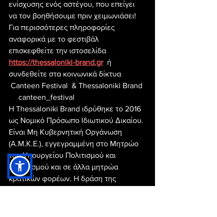
ενίσχυσης ενός αστέγου, που επείγει 
να τον βοηθήσουμε πριν χειμωνιάσει!
Για περισσότερες πληροφορίες 
αναφορικά με το φεστιβάλ 
επισκεφθείτε την ιστοσελίδα 
https://thessaloniki-brand.gr
  ή 
συνδεθείτε στα κοινωνικά δίκτυα
 Canteen Festival  & Thessaloniki Brand  
     canteen_festival 
Η Thessaloniki Brand ιδρύθηκε το 2016 
ως Νομικό Πρόσωπο Ιδιωτικού Δικαίου. 
Είναι Μη Κυβερνητική Οργάνωση 
(Α.Μ.Κ.Ε.), εγγεγραμμένη στο Μητρώο 
του Υπουργείου Πολιτισμού και 
Αθλητισμού και σε άλλα μητρώα 
κρατικών φορέων. Η δράση της 
επεκτείνεται σε ολόκληρη την Ελλάδα 
καθώς και στο εξωτερικό. Το πεδίο 
δραστηριοτήτων της περιλαμβάνει 