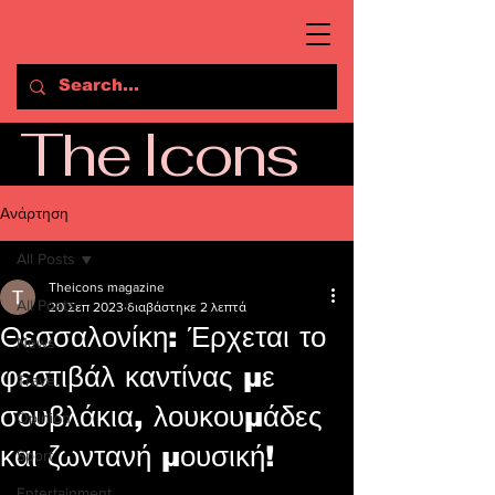
The Icons
Ανάρτηση
All Posts
Theicons magazine
All Posts
20 Σεπ 2023
διαβάστηκε 2 λεπτά
Θεσσαλονίκη: Έρχεται το
News
φεστιβάλ καντίνας με
Travel
σουβλάκια, λουκουμάδες
Opinion
και ζωντανή μουσική!
Sport
Entertainment