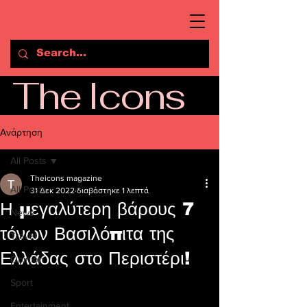
The Icons
Ανάρτηση
All Posts
Theicons magazine
All Posts
31 Δεκ 2022
διαβάστηκε 1 λεπτά
Η μεγαλύτερη βάρους 7
News
τόνων Βασιλόπιτα της
Travel
Ελλάδας στο Περιστέρι!
Opinion
Sport
Entertainment