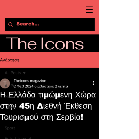
The Icons
Ανάρτηση
All Posts
Theicons magazine
All Posts
2 Φεβ 2024
διαβάστηκε 2 λεπτά
Η Ελλάδα τιμώμενη Χώρα
News
στην 45η Διεθνή Έκθεση
Travel
Τουρισμού στη Σερβία!
Opinion
Sport
Entertainment