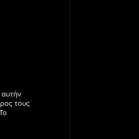
 αυτήν 
ρος τους 
Το 