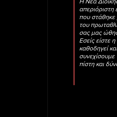
Η Νέα Διοίκη
απεριόριστη 
που στάθηκε 
του πρωταθλή
σας μας ώθησ
Εσείς είστε 
καθοδηγεί και
συνεχίσουμε 
πίστη και δύν