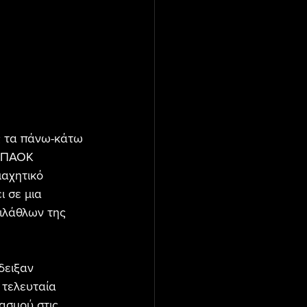
ς τα πάνω-κάτω 
ν ΠΑΟΚ 
μαχητικό 
 σε μια 
ιλάθλων της 
δειξαν 
 τελευταία 
ασμού στις 