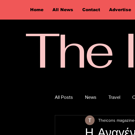
Home
All News
Contact
Advertise
The 
All Posts
News
Travel
O
Theicons magazine
Η Αναγέ