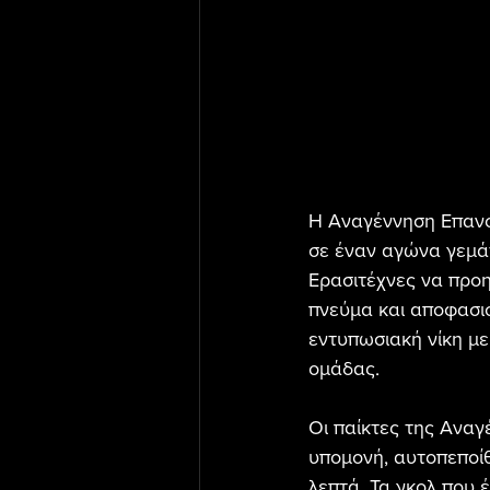
Η Αναγέννηση Επανο
σε έναν αγώνα γεμάτ
Ερασιτέχνες να προη
πνεύμα και αποφασισ
εντυπωσιακή νίκη με
ομάδας.
Οι παίκτες της Αναγέ
υπομονή, αυτοπεποίθ
λεπτά. Τα γκολ που 