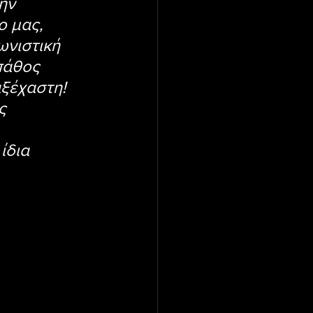
ην 
 μας, 
νιστική 
πάθος 
ξέχαστη! 
ς 
ίδια 