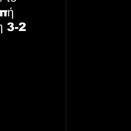
οπή
η 3-2