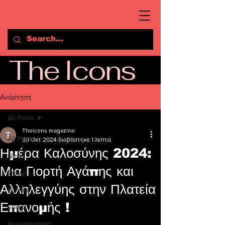
The Icons
Ανάρτηση
All Posts
Theicons magazine
All Posts
30 Οκτ 2024
διαβάστηκε 1 λεπτά
Ημέρα Καλοσύνης 2024:
News
Μια Γιορτή Αγάπης και
Travel
Αλληλεγγύης στην Πλατεία
Opinion
Επανομής !
Sport
Entertainment