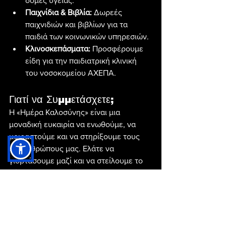
δομές υγείας.
Παιχνίδια & Βιβλία:
 Δωρεές 
παιχνιδιών και βιβλίων για τα 
παιδιά των κοινωνικών υπηρεσιών.
Κλινοσκεπάσματα:
 Προσφέρουμε 
είδη για την παιδιατρική κλινική 
του νοσοκομείου ΑΧΕΠΑ.
Γιατί να Συμμετάσχετε;
Η «Ημέρα Καλοσύνης» είναι μια 
μοναδική ευκαιρία να ενωθούμε, να 
μοιραστούμε και να στηρίξουμε τους 
συνανθρώπους μας. Ελάτε να 
γιορτάσουμε μαζί και να στείλουμε το 
μήνυμα της καλοσύνης και της 
αλληλεγγύης για ένα πιο φωτεινό αύριο.