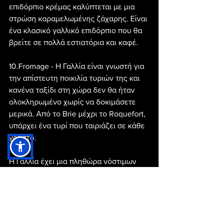
επιδόρπιο κρέμας καλύπτεται με μια 
στρώση καραμελωμένης ζάχαρης. Είναι 
ένα κλασικό γαλλικό επιδόρπιο που θα 
βρείτε σε πολλά εστιατόρια και καφέ.
10.Fromage - Η Γαλλία είναι γνωστή για 
την απίστευτη ποικιλία τυριών της και 
κανένα ταξίδι στη χώρα δεν θα ήταν 
ολοκληρωμένο χωρίς να δοκιμάσετε 
μερικά. Από το Brie μέχρι το Roquefort, 
υπάρχει ένα τυρί που ταιριάζει σε κάθε 
γούστο.
Η Γαλλία έχει μια πληθώρα νόστιμων 
φαγητών να προσφέρει και αυτά τα 
δέκα πιάτα είναι μόνο ένα μικρό δείγμα 
από τις γαστρονομικές απολαύσεις της 
χώρας. Είτε είστε λάτρης των αλμυρών 
κρεάτων και των θαλασσινών είτε των 