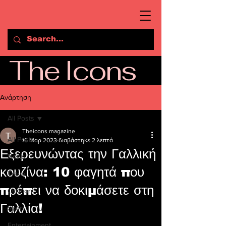
The Icons
Ανάρτηση
All Posts
Theicons magazine
All Posts
16 Μαρ 2023
διαβάστηκε 2 λεπτά
Εξερευνώντας την Γαλλική
News
κουζίνα: 10 φαγητά που
Travel
πρέπει να δοκιμάσετε στη
Opinion
Γαλλία!
Sport
Entertainment