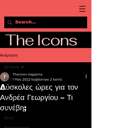
The Icons
Ανάρτηση
All Posts
Theicons magazine
All Posts
7 Νοε 2022
διαβάστηκε 2 λεπτά
Δύσκολες ώρες για τον
News
Ανδρέα Γεωργίου – Τι
Travel
συνέβη;
Opinion
Sport
Entertainment