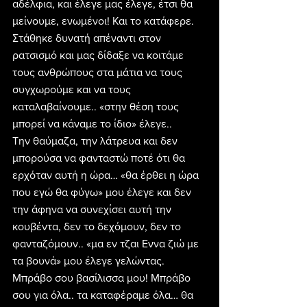
αδέλφια, και έλεγε μας έλεγε, έτσι θα 
μείνουμε, ενωμένοι! Και το κατάφερε. 
Στάθηκε δυνατή απέναντι στον 
ρατσισμό και μας δίδαξε να κοιτάμε 
τους ανθρώπους στα μάτια να τους 
συγχωρούμε και να τους 
καταλαβαίνουμε.. «στην θέση τους 
μπορεί να κάναμε το ίδιο» έλεγε..
Την θαύμαζα, την λάτρευα και δεν 
μπορούσα να φανταστώ ποτέ ότι θα 
ερχόταν αυτή η ώρα… «θα έρθει η ώρα 
που εγώ θα φύγω» μου έλεγε και δεν 
την άφηνα να συνεχίσει αυτή την 
κουβέντα, δεν το δεχόμουν, δεν το 
φανταζόμουν.. «μα εν τζαι Εννα ζιώ με 
τα βουνά» μου έλεγε γελώντας. 
Μπράβο σου βασίλισσα μου! Μπράβο 
σου για όλα.. τα καταφέραμε όλα… θα 