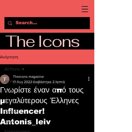
The Icons
Ανάρτηση
All Posts
Theicons magazine
All Posts
17 Αυγ 2022
διαβάστηκε 2 λεπτά
Γνωρίστε έναν από τους
News
μεγαλύτερους Έλληνες
Travel
Influencer!
Opinion
Antonis_leiv
Sport
Entertainment