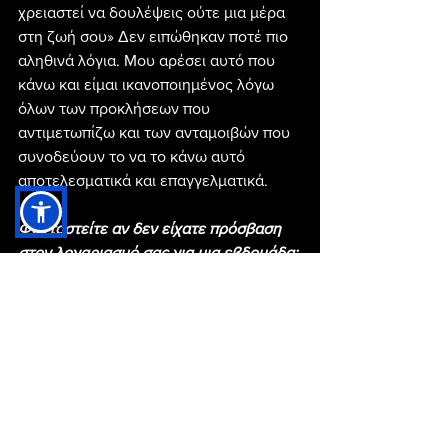
χρειαστεί να δουλέψεις ούτε μια μέρα 
στη ζωή σου» Δεν ειπώθηκαν ποτέ πιο 
αληθινά λόγια. Μου αρέσει αυτό που 
κάνω και είμαι ικανοποιημένος λόγω 
όλων των προκλήσεων που 
αντιμετωπίζω και των ανταμοιβών που 
συνοδεύουν το να το κάνω αυτό 
αποτελεσματικά και επαγγελματικά.
Φανταστείτε αν δεν είχατε πρόσβαση 
στον λογαριασμό σας για μια εβδομάδα: 
τι αντίκτυπο θα είχε στη ζωή σας και τι 
θα άλλαζε στην καθημερινότητά σας;
Δεν χρειάζεται να το φανταστώ αυτό. 
Μου συνέβη πραγματικά. Με έμαθε να 
συνειδητοποιώ ότι έχω άλλους πόρους 
και διεξόδους, να δείξω την αγάπη και 
το πάθος μου για όλα τα πράγματα. 