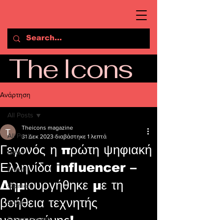
The Icons
Ανάρτηση
All Posts
Theicons magazine
All Posts
31 Δεκ 2023
διαβάστηκε 1 λεπτά
Γεγονός η πρώτη ψηφιακή
News
Ελληνίδα influencer –
Travel
Δημιουργήθηκε με τη
Opinion
βοήθεια τεχνητής
Sport
Entertainment