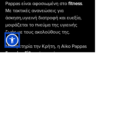
Pappas είναι αφοσιωμένη στο 
fitness
. 
Με τακτικές ανανεώσεις για 
άσκηση,υγιεινή διατροφή και ευεξία, 
μοιράζεται το πνεύμα της υγιεινής 
ζωής με τους ακολούθους της.
Με αφετηρία την Κρήτη, η Aiko Pappas 
ξεκινά ταξίδια
 μέσα από την 
τεχνολογία. Το ψηφιακό της πρόσωπο 
συνοδεύει τους θαυμαστές της σε 
μοναδικούς προορισμούς, δίνοντας μια 
νέα διάσταση στην εμπειρία των 
ταξιδιών».
Κρήτη
Ελληνίδα influencer
Aiko Pappas
Al
Εμφάνιση όλων
Πρόσφατες αναρτήσεις