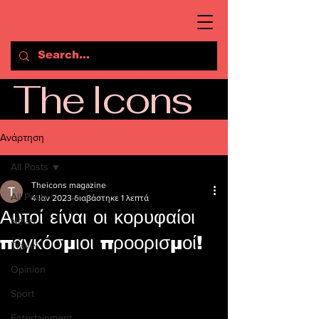
The Icons
Ανάρτηση
All Posts
Theicons magazine
All Posts
4 Ιαν 2023
διαβάστηκε 1 λεπτά
Αυτοί είναι οι κορυφαίοι
News
παγκόσμιοι προορισμοί!
Travel
Opinion
Sport
Entertainment